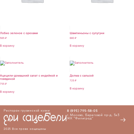
Лобио зеленое с орехами
Шампиньоны с сулугуни
565
₽
680
₽
В корзину
В корзину
Ацецили-домашний салат с индейкой и
Долма с сальсой
говядиной
725
₽
755
₽
В корзину
В корзину
Ресторан грузинской кухни
Р
8 (495) 795-58-05
г. Москва, Береговой пр-д, 5к3
ЖК “Филиград”
2025 Все права защищены
2