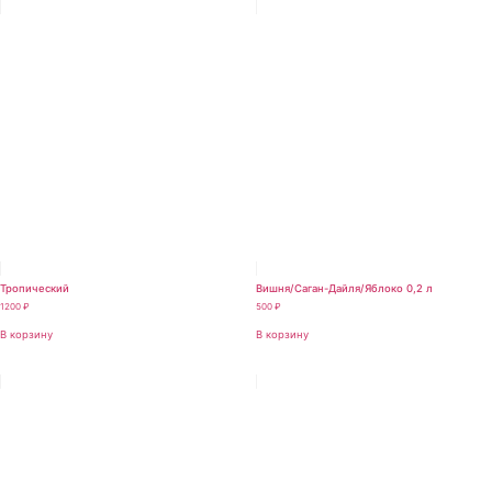
Тропический
Вишня/Саган-Дайля/Яблоко 0,2 л
1200
₽
500
₽
В корзину
В корзину