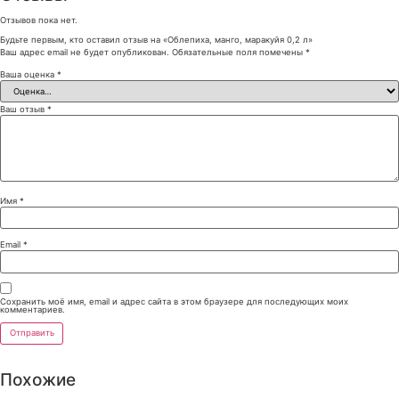
Отзывов пока нет.
Будьте первым, кто оставил отзыв на «Облепиха, манго, маракуйя 0,2 л»
Ваш адрес email не будет опубликован.
Обязательные поля помечены
*
Ваша оценка
*
Ваш отзыв
*
Имя
*
Email
*
Сохранить моё имя, email и адрес сайта в этом браузере для последующих моих
комментариев.
Похожие