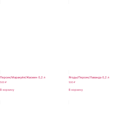
Персик/Маракуйя/Жасмин 0,2 л
Ягоды/Персик/Лаванда 0,2 л
500
₽
500
₽
В корзину
В корзину