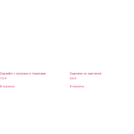
Скрэмбл с сулугуни и томатами
Сырники со сметаной
725
₽
630
₽
В корзину
В корзину