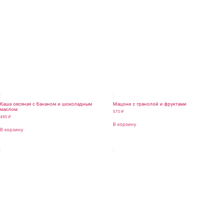
Каша овсяная с бананом и шоколадным
Мацони с гранолой и фруктами
маслом
570
₽
495
₽
В корзину
В корзину