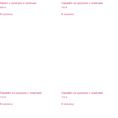
Омлет с сулугуни и зеленью
Скрэмбл на сулугуни с томатами
680
₽
760
₽
В корзину
В корзину
Скрэмбл на сулугуни с томатами
Скрэмбл на сулугуни с томатами
725
₽
725
₽
В корзину
В корзину