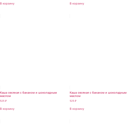
В корзину
В корзину
Каша овсяная с бананом и шоколадным
Каша овсяная с бананом и шоколадным
маслом
маслом
525
₽
525
₽
В корзину
В корзину