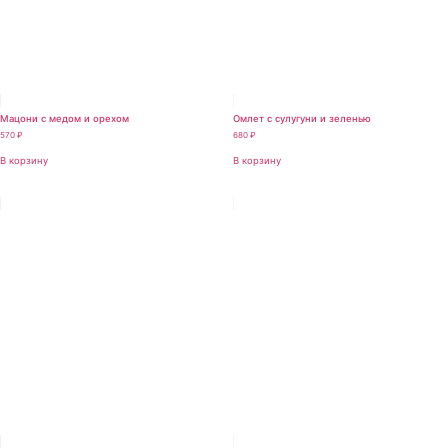
Мацони с медом и орехом
Омлет с сулугуни и зеленью
570
₽
680
₽
В корзину
В корзину