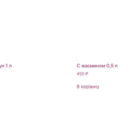
н 1 л
С жасмином 0,5 л
450
₽
В корзину