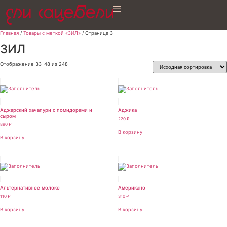
Главная
/
Товары с меткой «ЗИЛ»
/ Страница 3
ЗИЛ
Отображение 33–48 из 248
Аджарский хачапури с помидорами и
Аджика
сыром
220
₽
890
₽
В корзину
В корзину
Альтернативное молоко
Американо
110
₽
310
₽
В корзину
В корзину