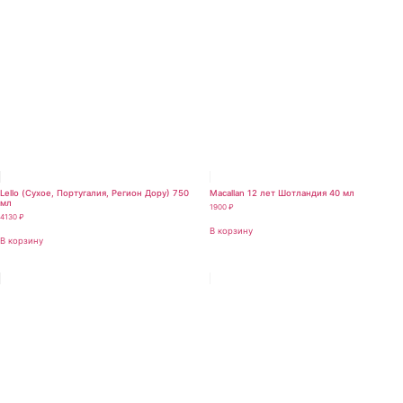
Lello (Сухое, Португалия, Регион Дору) 750
Macallan 12 лет Шотландия 40 мл
мл
1900
₽
4130
₽
В корзину
В корзину