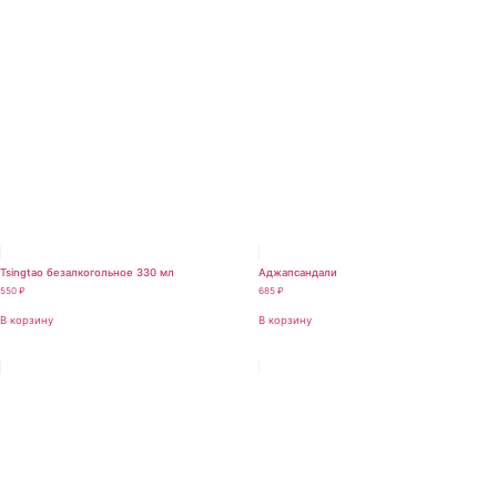
Tsingtao безалкогольное 330 мл
Аджапсандали
550
₽
685
₽
В корзину
В корзину