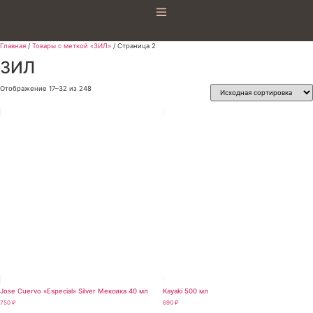
Главная
/
Товары с меткой «ЗИЛ»
/ Страница 2
ЗИЛ
Отображение 17–32 из 248
Jose Cuervo «Especial» Silver Мексика 40 мл
Kayaki 500 мл
750
₽
690
₽