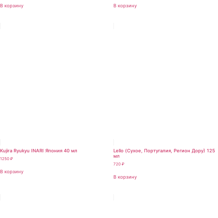
В корзину
В корзину
Kujira Ryukyu INARI Япония 40 мл
Lello (Сухое, Португалия, Регион Дору) 125
мл
1250
₽
720
₽
В корзину
В корзину