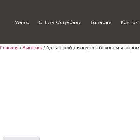
Меню
О Ели Сацебели
Галерея
Контак
Главная
/
Выпечка
/ Аджарский хачапури с беконом и сыром