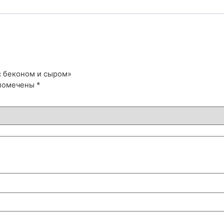
с беконом и сыром»
 помечены
*