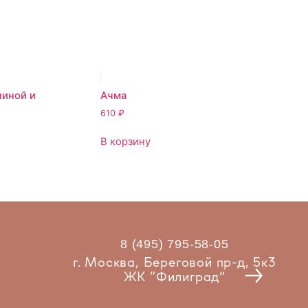
чиной и
Ачма
610
₽
В корзину
8 (495) 795-58-05
Рест
г. Москва, Береговой пр-д, 5к3
ЖК “Филиград”