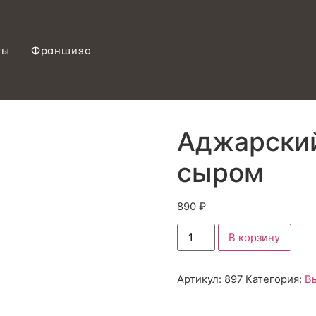
ты
Франшиза
Аджарский
сыром
890
₽
В корзину
Артикул:
897
Категория:
В