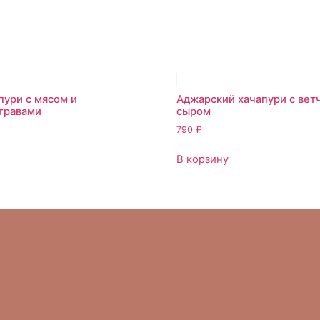
пури с мясом и
Аджарский хачапури с вет
травами
сыром
790
₽
В корзину