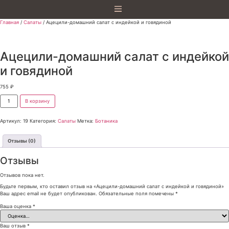
Главная
/
Салаты
/ Ацецили-домашний салат с индейкой и говядиной
Ацецили-домашний салат с индейкой
и говядиной
755
₽
В корзину
Артикул:
19
Категория:
Салаты
Метка:
Ботаника
Отзывы (0)
Отзывы
Отзывов пока нет.
Будьте первым, кто оставил отзыв на «Ацецили-домашний салат с индейкой и говядиной»
Ваш адрес email не будет опубликован.
Обязательные поля помечены
*
Ваша оценка
*
Ваш отзыв
*