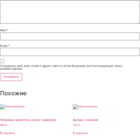
Имя
*
Email
*
Сохранить моё имя, email и адрес сайта в этом браузере для последующих моих
комментариев.
Похожие
Тигровые креветки в соусе чкмерули
Долма с сальсой
985
₽
725
₽
В корзину
В корзину