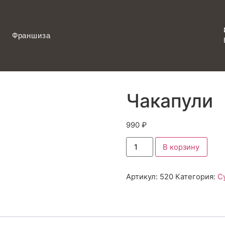
Франшиза
Чакапули
990
₽
В корзину
Артикул:
520
Категория:
С