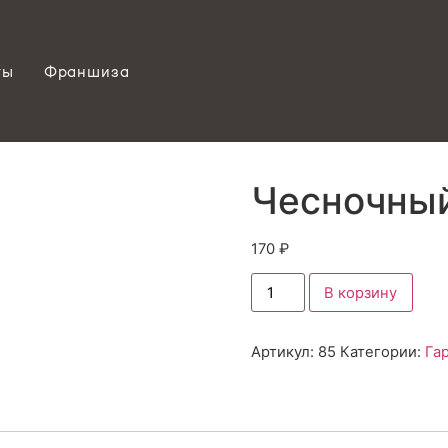
ты
Франшиза
Чесночны
170
₽
В корзину
Артикул:
85
Категории:
Га