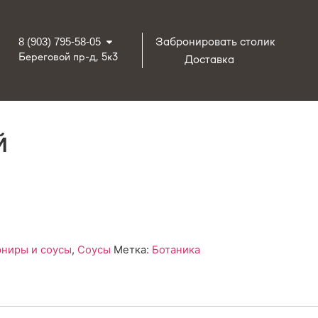
Забронировать столик
8 (903) 795-58-05
Береговой пр-д, 5к3
Доставка
й
рниры и соусы
,
Соусы
Метка:
Ботаника