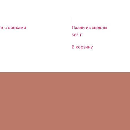
е с орехами
Пхали из свеклы
565
₽
В корзину