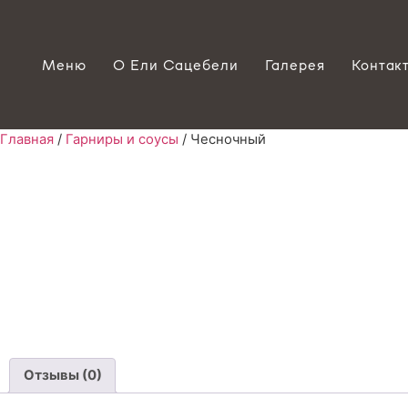
Меню
О Ели Сацебели
Галерея
Контак
Главная
/
Гарниры и соусы
/ Чесночный
Отзывы (0)