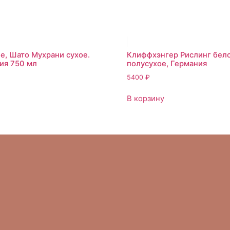
е, Шато Мухрани сухое.
Клиффхэнгер Рислинг бело
тия 750 мл
полусухое, Германия
5400
₽
В корзину