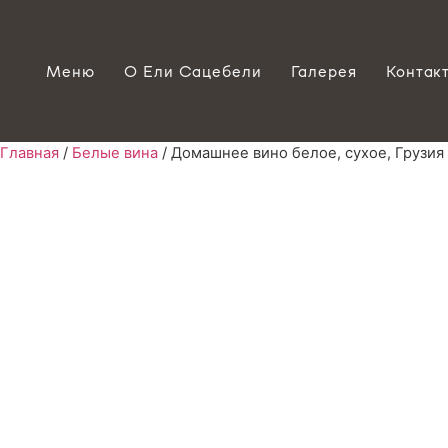
Меню
О Ели Сацебели
Галерея
Контак
Главная
/
Белые вина
/ Домашнее вино белое, сухое, Грузия