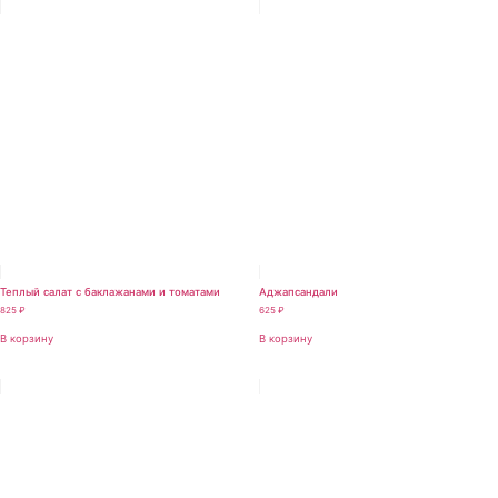
Теплый салат с баклажанами и томатами
Аджапсандали
825
₽
625
₽
В корзину
В корзину