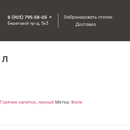
Забронировать столик
8 (903) 795-58-05
Береговой пр-д, 5к3
Доставка
 л
Горячие напитки
,
черный
Метка:
Фили