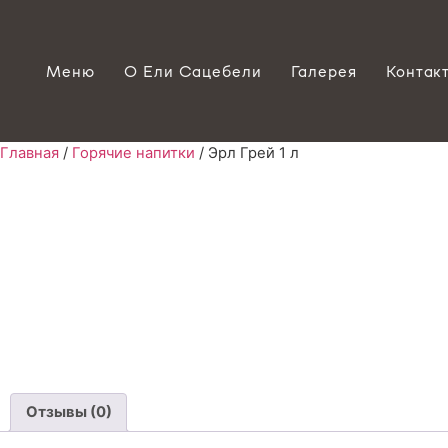
Меню
О Ели Сацебели
Галерея
Контак
Главная
/
Горячие напитки
/ Эрл Грей 1 л
Отзывы (0)