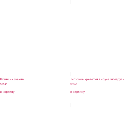
Пхали из свеклы
Тигровые креветки в соусе чкмерули
565
₽
985
₽
В корзину
В корзину