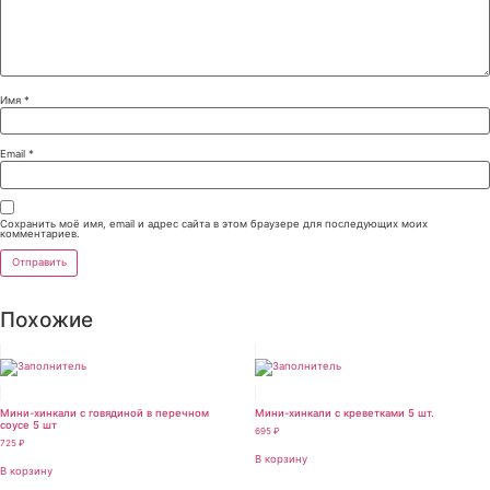
Имя
*
Email
*
Сохранить моё имя, email и адрес сайта в этом браузере для последующих моих
комментариев.
Похожие
Мини-хинкали с говядиной в перечном
Мини-хинкали с креветками 5 шт.
соусе 5 шт
695
₽
725
₽
В корзину
В корзину