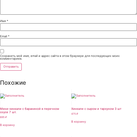
Имя
*
Email
*
Сохранить моё имя, email и адрес сайта в этом браузере для последующих моих
комментариев.
Похожие
Мини-хинкали с бараниной в перечном
Хинкали с сыром и тархуном 3 шт
соусе 7 шт.
475
₽
695
₽
В корзину
В корзину