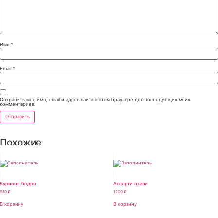
Имя
*
Email
*
Сохранить моё имя, email и адрес сайта в этом браузере для последующих моих
комментариев.
Похожие
Куриное бедро
Ассорти пхали
910
₽
1200
₽
В корзину
В корзину