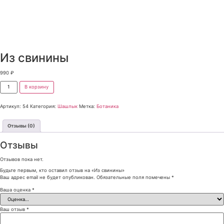
Из свинины
990
₽
В корзину
Артикул:
54
Категория:
Шашлык
Метка:
Ботаника
Отзывы (0)
Отзывы
Отзывов пока нет.
Будьте первым, кто оставил отзыв на «Из свинины»
Ваш адрес email не будет опубликован.
Обязательные поля помечены
*
Ваша оценка
*
Ваш отзыв
*