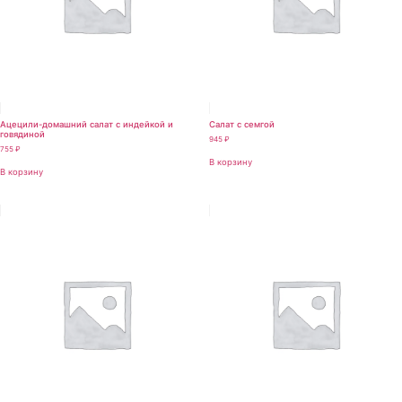
Ацецили-домашний салат с индейкой и
Салат с семгой
говядиной
945
₽
755
₽
В корзину
В корзину