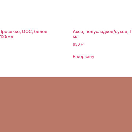
росекко, DOC, белое,
Ахсо, полусладкое/сухое, Г
 125мл
мл
650
₽
В корзину