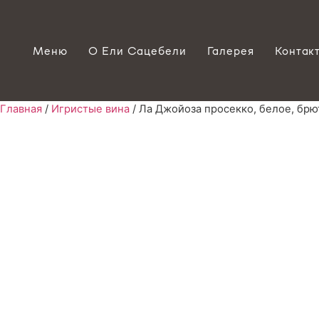
Меню
О Ели Сацебели
Галерея
Контак
Главная
/
Игристые вина
/ Ла Джойоза просекко, белое, брют