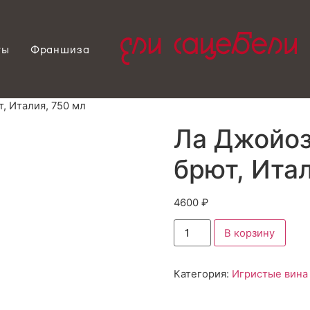
ты
Франшиза
, Италия, 750 мл
Ла Джойоз
брют, Итал
4600
₽
В корзину
Категория:
Игристые вина