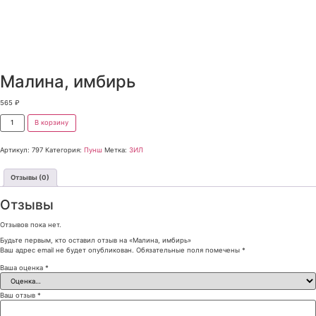
Малина, имбирь
565
₽
В корзину
Артикул:
797
Категория:
Пунш
Метка:
ЗИЛ
Отзывы (0)
Отзывы
Отзывов пока нет.
Будьте первым, кто оставил отзыв на «Малина, имбирь»
Ваш адрес email не будет опубликован.
Обязательные поля помечены
*
Ваша оценка
*
Ваш отзыв
*