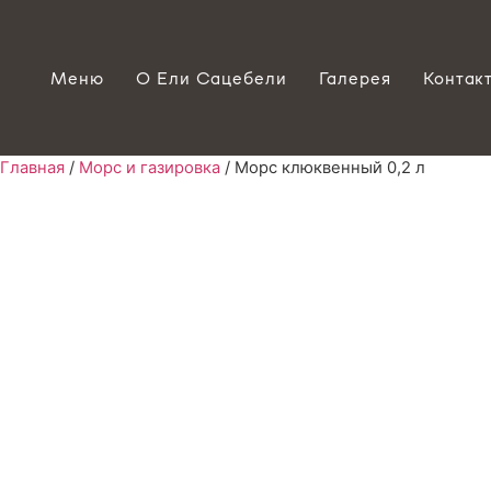
Меню
О Ели Сацебели
Галерея
Контак
Главная
/
Морс и газировка
/ Морс клюквенный 0,2 л