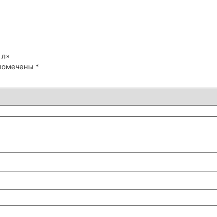
 л»
 помечены
*