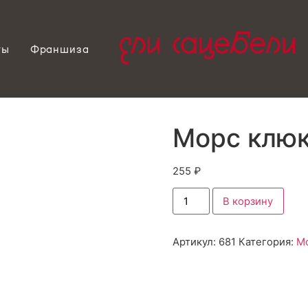
ты
Франшиза
Морс клюк
255
₽
В корзину
Артикул:
681
Категория:
Мо