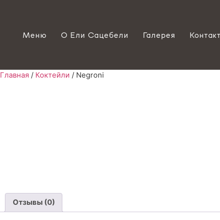
Меню
О Ели Сацебели
Галерея
Контак
Главная
/
Коктейли
/ Negroni
Отзывы (0)