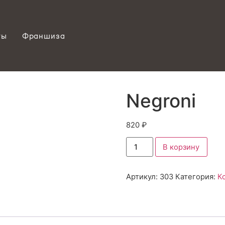
ты
Франшиза
Negroni
820
₽
В корзину
Артикул:
303
Категория:
К