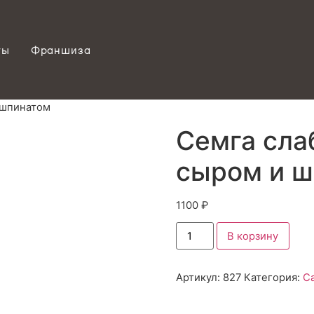
ты
Франшиза
 шпинатом
Семга сла
сыром и 
1100
₽
В корзину
Артикул:
827
Категория:
С