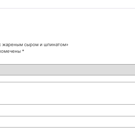
 с жареным сыром и шпинатом»
 помечены
*