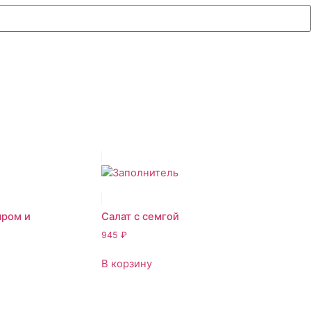
ыром и
Салат с семгой
945
₽
В корзину