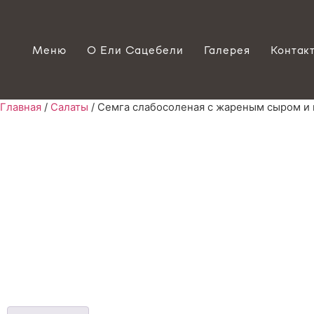
Меню
О Ели Сацебели
Галерея
Контак
Главная
/
Салаты
/ Семга слабосоленая с жареным сыром и