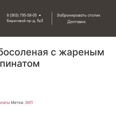
Забронировать столик
8 (903) 795-58-05
Береговой пр-д, 5к3
Доставка
босоленая с жареным
шпинатом
алаты
Метка:
ЗИЛ