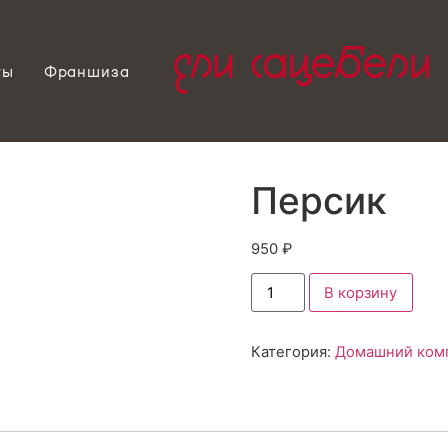
ты
Франшиза
Персик
950
₽
В корзину
Категория:
Домашний ком