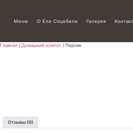
Меню
О Ели Сацебели
Галерея
Контак
Главная
/
Домашний компот
/ Персик
Отзывы (0)