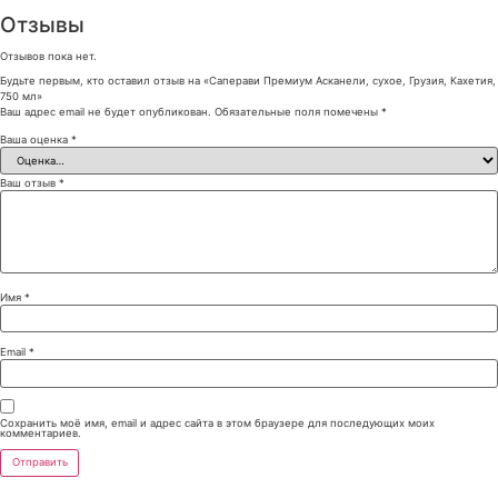
Отзывы
Отзывов пока нет.
Будьте первым, кто оставил отзыв на «Саперави Премиум Асканели, сухое, Грузия, Кахетия,
750 мл»
Ваш адрес email не будет опубликован.
Обязательные поля помечены
*
Ваша оценка
*
Ваш отзыв
*
Имя
*
Email
*
Сохранить моё имя, email и адрес сайта в этом браузере для последующих моих
комментариев.