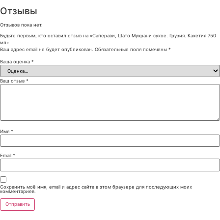
Отзывы
Отзывов пока нет.
Будьте первым, кто оставил отзыв на «Саперави, Шато Мухрани сухое. Грузия. Кахетия 750
мл»
Ваш адрес email не будет опубликован.
Обязательные поля помечены
*
Ваша оценка
*
Ваш отзыв
*
Имя
*
Email
*
Сохранить моё имя, email и адрес сайта в этом браузере для последующих моих
комментариев.