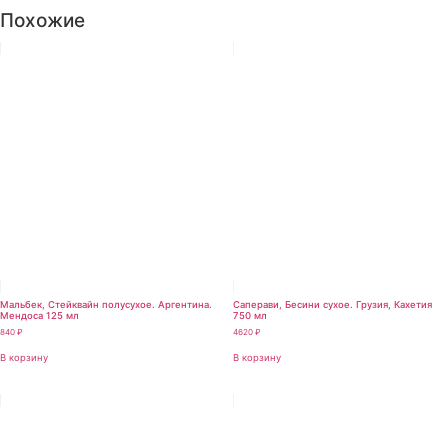
Похожие
Мальбек, Стейквайн полусухое. Аргентина.
Саперави, Бесини сухое. Грузия, Кахетия
Мендоса 125 мл
750 мл
840
₽
4620
₽
В корзину
В корзину