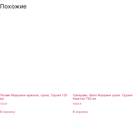
Похожие
Телави Мукузани красное, сухое, Грузия 125
Саперави, Шато Мухрани сухое. Грузия.
мл
Кахетия 750 мл
730
₽
5500
₽
В корзину
В корзину