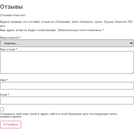
Отзывы
Отзывов пока нет.
Будьте первым, кто оставил отзыв на «Саперави, Шато Некреси, сухое. Грузия. Кахетия 750
мл»
Ваш адрес email не будет опубликован.
Обязательные поля помечены
*
Ваша оценка
*
Ваш отзыв
*
Имя
*
Email
*
Сохранить моё имя, email и адрес сайта в этом браузере для последующих моих
комментариев.