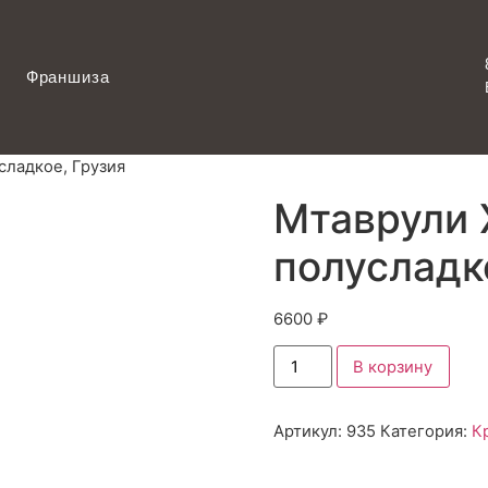
Франшиза
сладкое, Грузия
Мтаврули 
полусладк
6600
₽
В корзину
Артикул:
935
Категория:
К