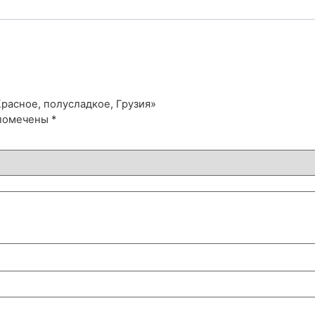
Красное, полусладкое, Грузия»
 помечены
*