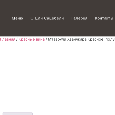
Меню
О Ели Сацебели
Галерея
Контакты
Главная
/
Красные вина
/ Мтаврули Хванчкара Красное, полу