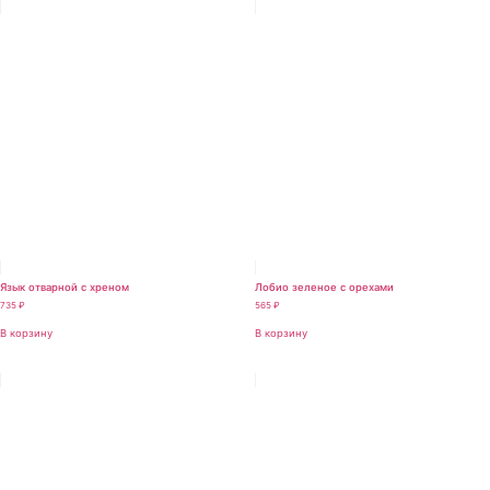
Язык отварной с хреном
Лобио зеленое с орехами
735
₽
565
₽
В корзину
В корзину