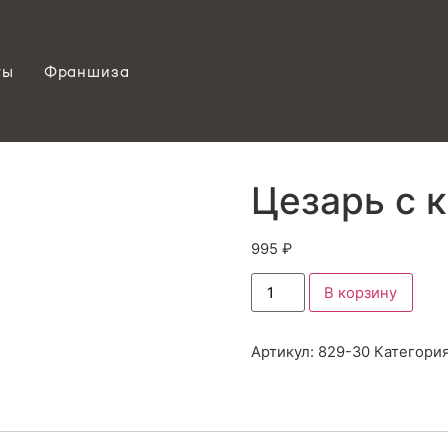
ты
Франшиза
Цезарь с 
995
₽
В корзину
Артикул:
829-30
Категори