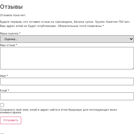
Отзывы
Отзывов пока нет.
Будьте первым, кто оставил отзыв на «Цинандали, Бесини сухое. Грузия. Кахетия 750 мл»
Ваш адрес email не будет опубликован.
Обязательные поля помечены
*
Ваша оценка
*
Ваш отзыв
*
Имя
*
Email
*
Сохранить моё имя, email и адрес сайта в этом браузере для последующих моих
комментариев.