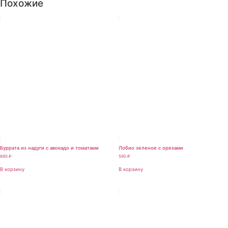
Похожие
Буррата из надуги с авокадо и томатами
Лобио зеленое с орехами
890
₽
590
₽
В корзину
В корзину