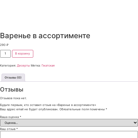
Варенье в ассортименте
290
₽
В корзину
Категория:
Десерты
Метка:
Гжатская
Отзывы (0)
Отзывы
Отзывов пока нет.
Будьте первым, кто оставил отзыв на «Варенье в ассортименте»
Ваш адрес email не будет опубликован.
Обязательные поля помечены
*
Ваша оценка
*
Ваш отзыв
*