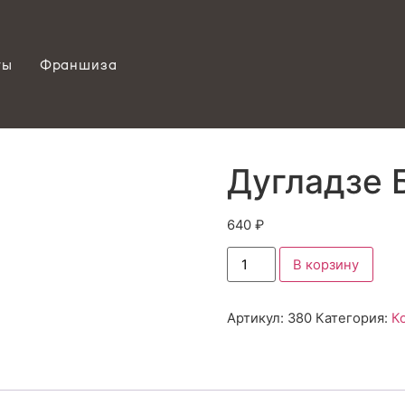
ты
Франшиза
Дугладзе 
640
₽
В корзину
Артикул:
380
Категория:
К