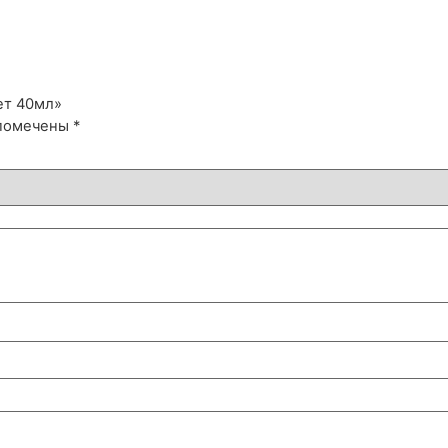
ет 40мл»
 помечены
*