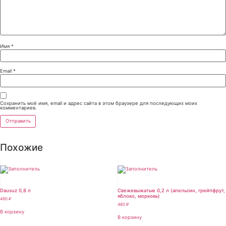
Имя
*
Email
*
Сохранить моё имя, email и адрес сайта в этом браузере для последующих моих
комментариев.
Похожие
Dausuz 0,8 л
Свежевыжатые 0,2 л (апельсин, грейпфрут,
яблоко, морковь)
490
₽
480
₽
В корзину
В корзину