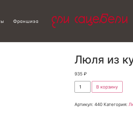
ты
Франшиза
Люля из к
935
₽
В корзину
Артикул:
440
Категория:
Л