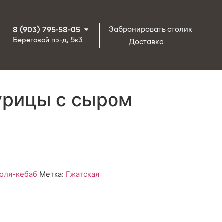
Забронировать столик
8 (903) 795-58-05
Береговой пр-д, 5к3
Доставка
урицы с сыром
юля-кебаб
Метка:
Гжатская