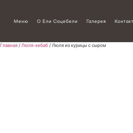
Меню
О Ели Сацебели
Галерея
Контак
Главная
/
Люля-кебаб
/ Люля из курицы с сыром