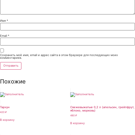
Имя
*
Email
*
Сохранить моё имя, email и адрес сайта в этом браузере для последующих моих
комментариев.
Похожие
Тархун
Свежевыжатые 0,2 л (апельсин, грейпфрут,
яблоко, морковь)
420
₽
480
₽
В корзину
В корзину