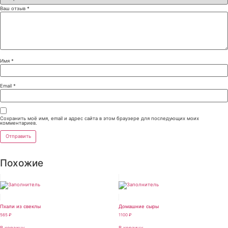
Ваш отзыв
*
Имя
*
Email
*
Сохранить моё имя, email и адрес сайта в этом браузере для последующих моих
комментариев.
Похожие
Пхали из свеклы
Домашние сыры
565
₽
1100
₽
В корзину
В корзину