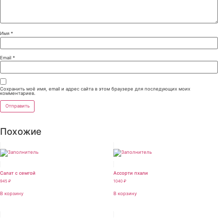
Имя
*
Email
*
Сохранить моё имя, email и адрес сайта в этом браузере для последующих моих
комментариев.
Похожие
Салат с семгой
Ассорти пхали
945
₽
1040
₽
В корзину
В корзину